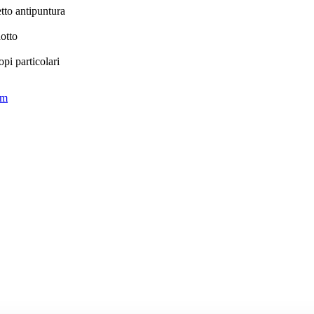
etto antipuntura
dotto
pi particolari
om