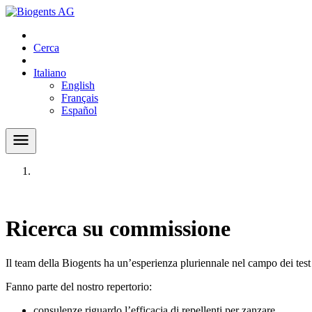
Cerca
Italiano
English
Français
Español
Ricerca su commissione
Il team della Biogents ha un’esperienza pluriennale nel campo dei test e
Fanno parte del nostro repertorio:
consulenze riguardo l’efficacia di repellenti per zanzare