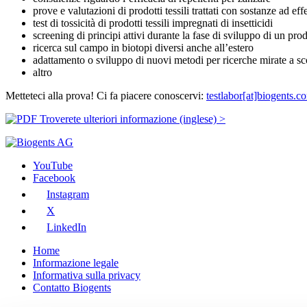
prove e valutazioni di prodotti tessili trattati con sostanze ad eff
test di tossicità di prodotti tessili impregnati di insetticidi
screening di principi attivi durante la fase di sviluppo di un pro
ricerca sul campo in biotopi diversi anche all’estero
adattamento o sviluppo di nuovi metodi per ricerche mirate a sco
altro
Metteteci alla prova! Ci fa piacere conoscervi:
testlabor[at]biogents.c
Troverete ulteriori informazione (inglese) >
YouTube
Facebook
Instagram
X
LinkedIn
Home
Informazione legale
Informativa sulla privacy
Contatto Biogents